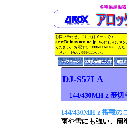
お問い合わせ、ご注文はメールで：
aroxBninus.ocn.ne.jp
Bの代わりに＠を
ください。お電話で：088-833-0366 また
下さい。 FAX：088-833-5875
DJ-S57LA
144/430MHｚ帯
144/430MHｚ搭
雨や雪にも強い、簡